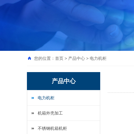
您的位置：
首页
>
产品中心
>
电力机柜
产品中心
电力机柜
机箱外壳加工
不锈钢机箱机柜