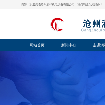
您好！欢迎光临沧州润祥机电设备有限公司，我们竭诚为您服务！
网站首页
新闻中心
走进润