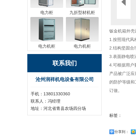
电力柜
九折型材机柜
钣金机箱外壳
1.按照现代
电力机柜
电力机柜
2.结构坚固
3.表面静电
联系我们
4.可根据用
产品被广泛应
沧州润祥机电设备有限公司
的防护等级和
订做。
手机：13801330360
联系人：冯经理
地址：河北省青县农场四分场
标签：
分享到：