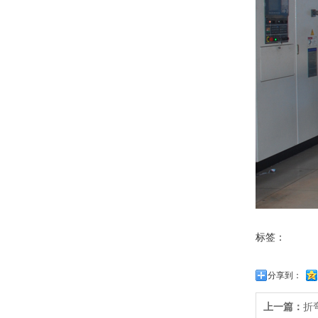
标签：
分享到：
上一篇：
折