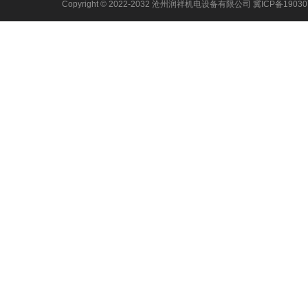
Copyright © 2022-2032 沧州润祥机电设备有限公司
冀ICP备19030