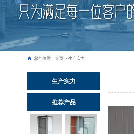
您的位置：
首页
>
生产实力
生产实力
推荐产品