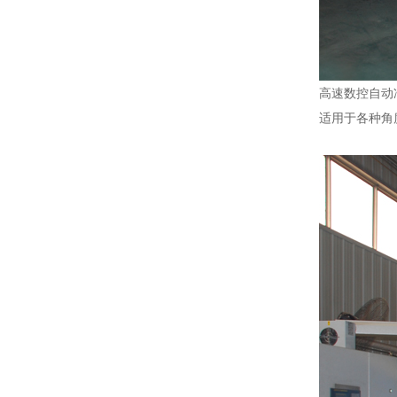
高速数控自动
适用于各种角