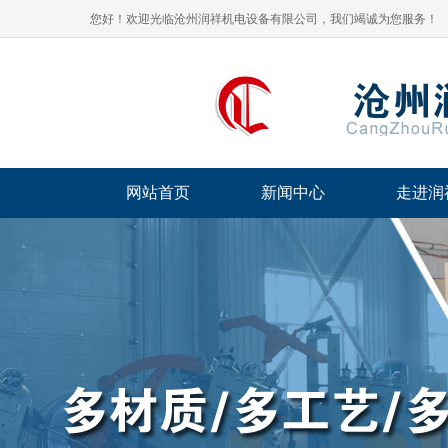
您好！欢迎光临沧州润祥机电设备有限公司，我们竭诚为您服务！
网站首页
新闻中心
走进润