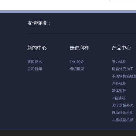
友情链接：
新闻中心
走进润祥
产品中心
新闻资讯
公司简介
电力机柜
公司新闻
组织框架
机箱外壳加工
不锈钢机箱机
户外机柜
媒体监控
U箱插箱
医疗器械外壳
自助终端机柜
非标机箱机柜